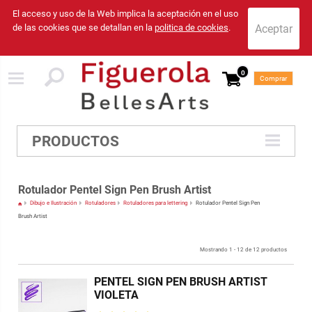
El acceso y uso de la Web implica la aceptación en el uso
de las cookies que se detallan en la
politica de cookies
.
0
Comprar
PRODUCTOS
Rotulador Pentel Sign Pen Brush Artist
Dibujo e Ilustración
Rotuladores
Rotuladores para lettering
Rotulador Pentel Sign Pen
Brush Artist
Mostrando 1 - 12 de 12 productos
PENTEL SIGN PEN BRUSH ARTIST
VIOLETA