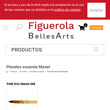
El acceso y uso de la Web implica la aceptación en el uso
de las cookies que se detallan en la
politica de cookies
.
0
Comprar
PRODUCTOS
Pinceles acuarela Manet
Pintura
Pinceles
Pinceles acuarela
Pinceles acuarela Manet
Petit Gris Manet 448