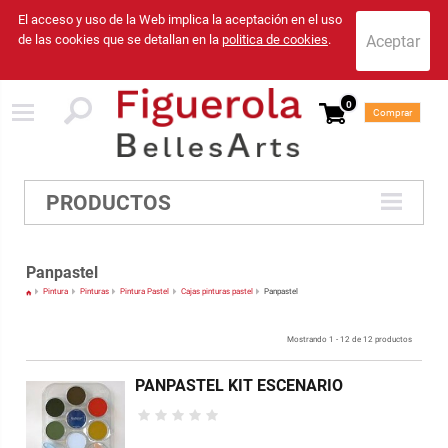
El acceso y uso de la Web implica la aceptación en el uso
de las cookies que se detallan en la
politica de cookies
.
0
Comprar
PRODUCTOS
Panpastel
Pintura
Pinturas
Pintura Pastel
Cajas pinturas pastel
Panpastel
Mostrando 1 - 12 de 12 productos
PANPASTEL KIT ESCENARIO