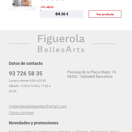
71.
40 €
64.
50 €
Ver producto
Datos de contacto
Passeig de la Plaça Major, 74
93 726 58 35
08202 - Sabadell Barcelona
Lunes a viernes: 9:00 a 20:30
Sábado: 10:00 a 13:45 y 17:00 a
20:30
materialesbellasartes@gmail.com
Cómo comprar
Novedades y promociones
No te pierdas nuestras novedades y ofertas, déjanos tu mail y