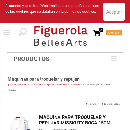
El acceso y uso de la Web implica la aceptación en el uso
de las cookies que se detallan en la
politica de cookies
.
0
Comprar
PRODUCTOS
Máquinas para troquelar y repujar
Manualidades
Scrapbook
Máquinas troqueladoras
Misskuty
Máquinas para troquelar
y repujar
Mostrando 1 - 2 de 2 productos
MÁQUINA PARA TROQUELAR Y
REPUJAR MISSKUTY BOCA 15CM.