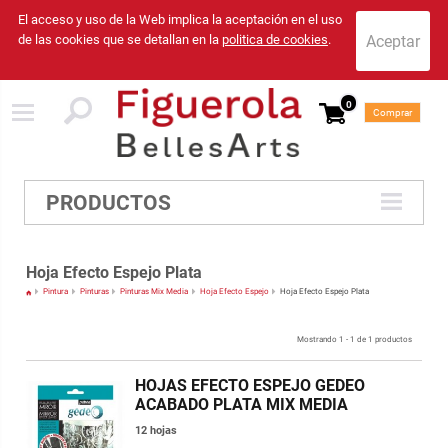
El acceso y uso de la Web implica la aceptación en el uso
de las cookies que se detallan en la
politica de cookies
.
0
Comprar
PRODUCTOS
Hoja Efecto Espejo Plata
Pintura
Pinturas
Pinturas Mix Media
Hoja Efecto Espejo
Hoja Efecto Espejo Plata
Mostrando 1 - 1 de 1 productos
HOJAS EFECTO ESPEJO GEDEO
ACABADO PLATA MIX MEDIA
12 hojas