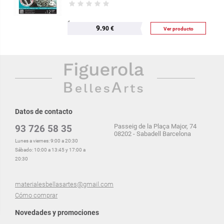
9.
90 €
Ver producto
Datos de contacto
Passeig de la Plaça Major, 74
93 726 58 35
08202 - Sabadell Barcelona
Lunes a viernes: 9:00 a 20:30
Sábado: 10:00 a 13:45 y 17:00 a
20:30
materialesbellasartes@gmail.com
Cómo comprar
Novedades y promociones