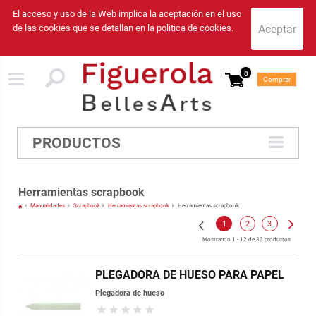
El acceso y uso de la Web implica la aceptación en el uso
de las cookies que se detallan en la
politica de cookies
.
0
Comprar
PRODUCTOS
Herramientas scrapbook
Manualidades
Scrapbook
Herramientas scrapbook
Herramientas scrapbook
1
2
3
Mostrando 1 - 12 de 33 productos
PLEGADORA DE HUESO PARA PAPEL
Plegadora de hueso