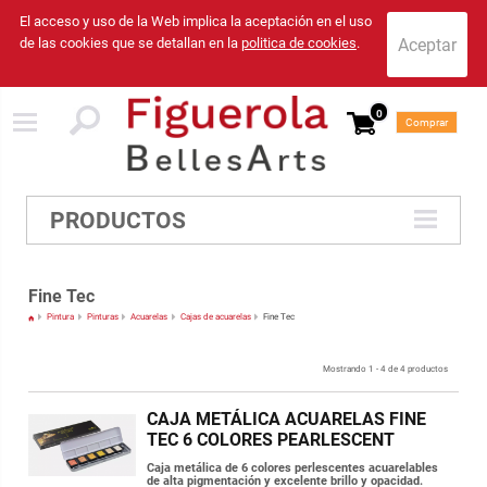
El acceso y uso de la Web implica la aceptación en el uso
de las cookies que se detallan en la
politica de cookies
.
0
Comprar
PRODUCTOS
Fine Tec
Pintura
Pinturas
Acuarelas
Cajas de acuarelas
Fine Tec
Mostrando 1 - 4 de 4 productos
CAJA METÁLICA ACUARELAS FINE
TEC 6 COLORES PEARLESCENT
Caja metálica de 6 colores perlescentes acuarelables
de alta pigmentación y excelente brillo y opacidad.