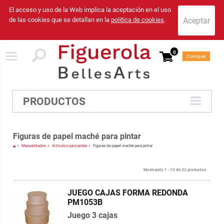
El acceso y uso de la Web implica la aceptación en el uso
de las cookies que se detallan en la
politica de cookies
.
0
Comprar
PRODUCTOS
Figuras de papel maché para pintar
Manualidades
Artículos para pintar
Figuras de papel maché para pintar
Mostrando 1 - 12 de 32 productos
JUEGO CAJAS FORMA REDONDA
PM1053B
Juego 3 cajas