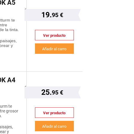
K A5
19.
95 €
tturm te
ntre
e la tinta.
Ver producto
paisajes,
brear y
Añadir al carro
K A4
25.
95 €
turm te
ntre grosor
Ver producto
a.
Añadir al carro
isajes,
ear y