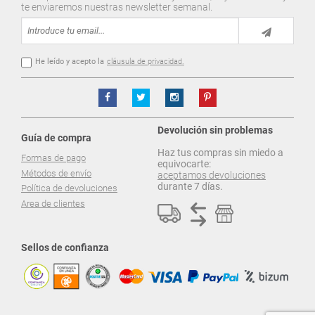
te enviaremos nuestras newsletter semanal.
He leído y acepto la
cláusula de privacidad.
Devolución sin problemas
Guía de compra
Haz tus compras sin miedo a
Formas de pago
equivocarte:
Métodos de envío
aceptamos devoluciones
durante 7 días.
Política de devoluciones
Area de clientes
Sellos de confianza