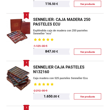
116.
50 €
Ver producto
SENNELIER: CAJA MADERA 250
PASTELES ECU
Espléndida caja de madera con 250 pasteles
Sennelier "ecu"
1.129.
00 €
847.
00 €
Ver producto
SENNELIER CAJA PASTELES
N132160
Caja madera con 525 pasteles Sennelier Ecu
2.212.
00 €
1.650.
00 €
Ver producto