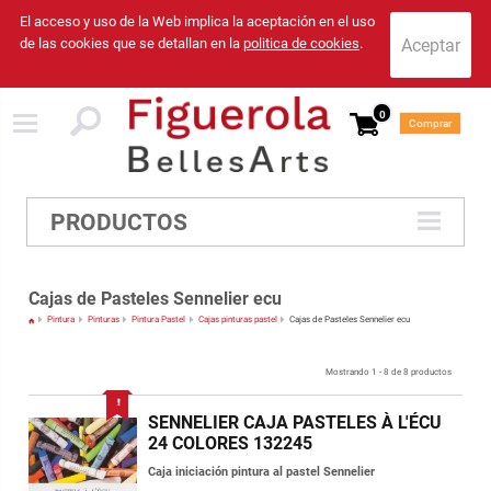
El acceso y uso de la Web implica la aceptación en el uso
de las cookies que se detallan en la
politica de cookies
.
0
Comprar
PRODUCTOS
Cajas de Pasteles Sennelier ecu
Pintura
Pinturas
Pintura Pastel
Cajas pinturas pastel
Cajas de Pasteles Sennelier ecu
Mostrando 1 - 8 de 8 productos
SENNELIER CAJA PASTELES À L'ÉCU
24 COLORES 132245
Caja iniciación pintura al pastel Sennelier