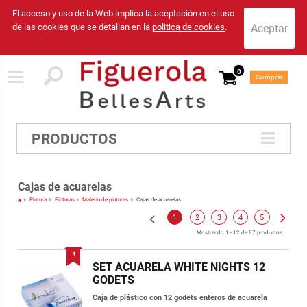
El acceso y uso de la Web implica la aceptación en el uso
de las cookies que se detallan en la
politica de cookies
.
0
Comprar
PRODUCTOS
Cajas de acuarelas
Pintura
Pinturas
Maletín de pinturas
Cajas de acuarelas
1
2
3
4
5
Mostrando 1 - 12 de 87 productos
SET ACUARELA WHITE NIGHTS 12
GODETS
Caja de plástico con 12 godets enteros de acuarela