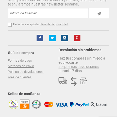
No te pierdas nuestras novedades y ofertas, déjanos tu mail y
te enviaremos nuestras newsletter semanal.
He leído y acepto la
cláusula de privacidad.
Devolución sin problemas
Guía de compra
Haz tus compras sin miedo a
Formas de pago
equivocarte:
Métodos de envío
aceptamos devoluciones
durante 7 días.
Política de devoluciones
Area de clientes
Sellos de confianza