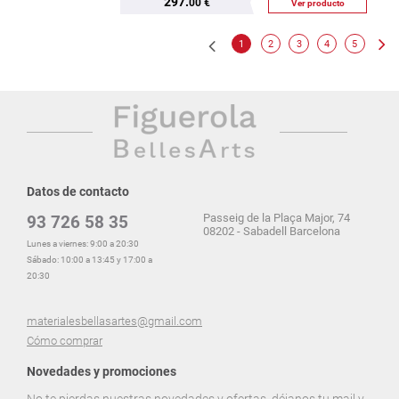
297.
00 €
Ver producto
1
2
3
4
5
Datos de contacto
Passeig de la Plaça Major, 74
93 726 58 35
08202 - Sabadell Barcelona
Lunes a viernes: 9:00 a 20:30
Sábado: 10:00 a 13:45 y 17:00 a
20:30
materialesbellasartes@gmail.com
Cómo comprar
Novedades y promociones