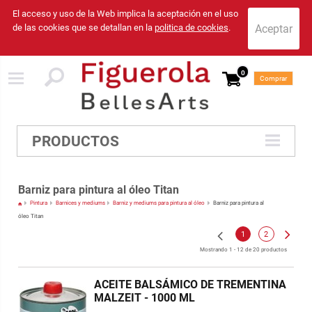
El acceso y uso de la Web implica la aceptación en el uso
de las cookies que se detallan en la
politica de cookies
.
0
Comprar
PRODUCTOS
Barniz para pintura al óleo Titan
Pintura
Barnices y mediums
Barniz y mediums para pintura al óleo
Barniz para pintura al
óleo Titan
1
2
Mostrando 1 - 12 de 20 productos
ACEITE BALSÁMICO DE TREMENTINA
MALZEIT - 1000 ML